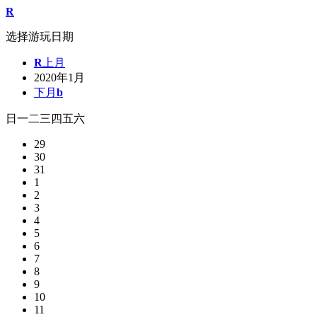
R
选择游玩日期
R
上月
2020年1月
下月
b
日
一
二
三
四
五
六
29
30
31
1
2
3
4
5
6
7
8
9
10
11